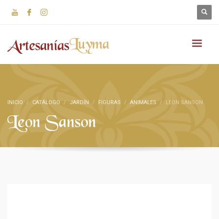
INICIO
CATÁLOGO
JARDÍN
FIGURAS
ANIMALES
LEON SANSON
Leon Sanson