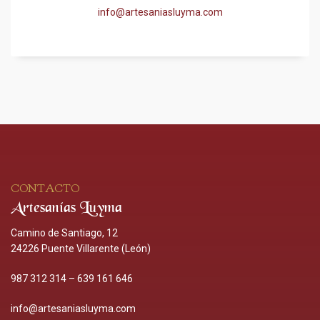
info@artesaniasluyma.com
CONTACTO
Artesanías Luyma
Camino de Santiago, 12
24226 Puente Villarente (León)
987 312 314
–
639 161 646
info@artesaniasluyma.com