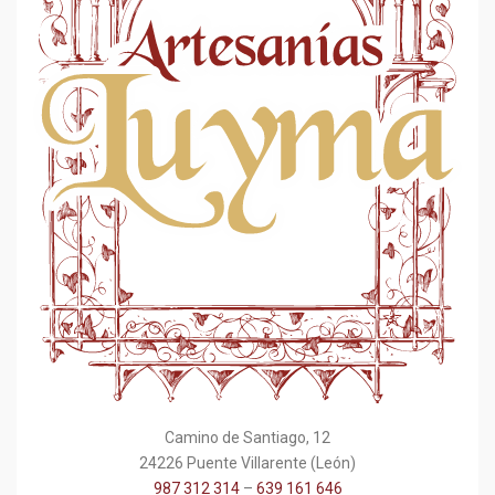
Camino de Santiago, 12
24226 Puente Villarente (León)
987 312 314
–
639 161 646