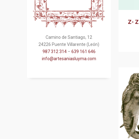
Z- Z
Camino de Santiago, 12
24226 Puente Villarente (León)
987 312 314
–
639 161 646
info@artesaniasluyma.com