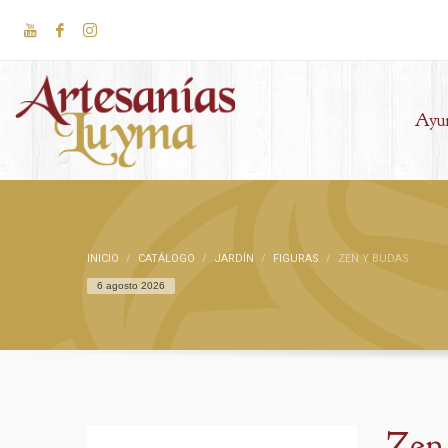
Ayu
INICIO
CATÁLOGO
JARDÍN
FIGURAS
ZEN Y BUDAS
6 agosto 2026
Zen