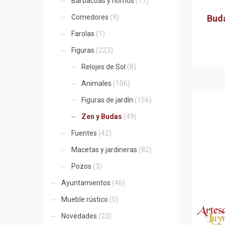
Barbacoas y hornos
(17)
Bud
Comedores
(9)
Farolas
(1)
Figuras
(223)
Relojes de Sol
(8)
Animales
(106)
Figuras de jardín
(156)
Zen y Budas
(49)
Fuentes
(42)
Macetas y jardineras
(82)
Pozos
(3)
Ayuntamientos
(46)
Mueble rústico
(0)
Novedades
(23)