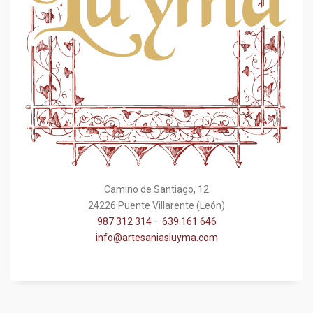
Camino de Santiago, 12
24226 Puente Villarente (León)
987 312 314
–
639 161 646
info@artesaniasluyma.com