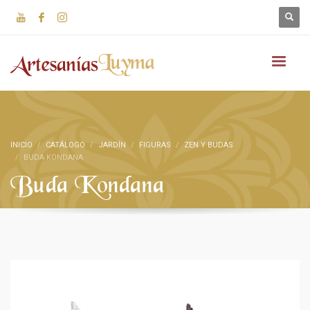
INICIO
CATÁLOGO
JARDÍN
FIGURAS
ZEN Y BUDAS
BUDA KONDANA
Buda Kondana