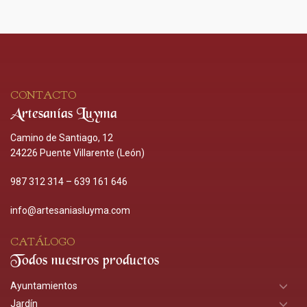
CONTACTO
Artesanías Luyma
Camino de Santiago, 12
24226 Puente Villarente (León)
987 312 314
–
639 161 646
info@artesaniasluyma.com
CATÁLOGO
Todos nuestros productos
Ayuntamientos
Jardín