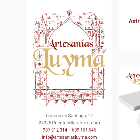
Astr
Camino de Santiago, 12
24226 Puente Villarente (León)
987 312 314
–
639 161 646
info@artesaniasluyma.com