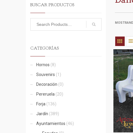
BUSCAR PRODUCTOS
MOSTRAND
CATEGORÍAS
Hornos
(8)
Souvenirs
(1)
Decoración
(0)
Pereruela
(20)
Forja
(136)
Jardín
(389)
Ayuntamientos
(46)