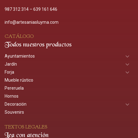
987 312 314
–
639 161 646
info@artesaniasluyma.com
CATÁLOGO
Todos nuestros productos
Ayuntamientos
Jardín
Forja
Mueble rústico
Pereruela
Hornos
Decoración
Souvenirs
TEXTOS LEGALES
Lea con atención