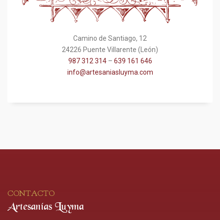
Camino de Santiago, 12
24226 Puente Villarente (León)
987 312 314
–
639 161 646
info@artesaniasluyma.com
CONTACTO
Artesanías Luyma