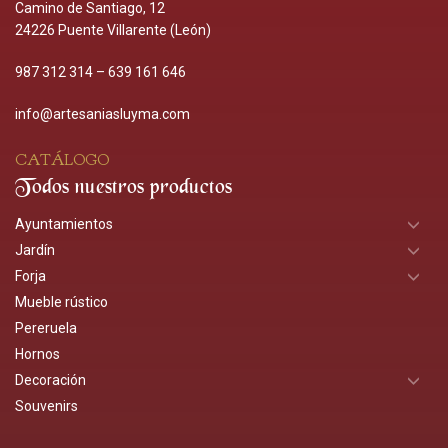
Camino de Santiago, 12
24226 Puente Villarente (León)
987 312 314
–
639 161 646
info@artesaniasluyma.com
CATÁLOGO
Todos nuestros productos
Ayuntamientos
Jardín
Forja
Mueble rústico
Pereruela
Hornos
Decoración
Souvenirs